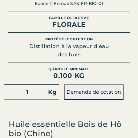
Ecocert France SAS FR-BIO-01
FAMILLE OLFACTIVE
FLORALE
PROCÉDÉ D'OBTENTION
Distillation à la vapeur d'eau
des bois
QUANTITÉ MINIMALE
0.100 KG
q
Kg
Demande de cotation
u
a
n
t
Huile essentielle Bois de Hô
i
bio (Chine)
t