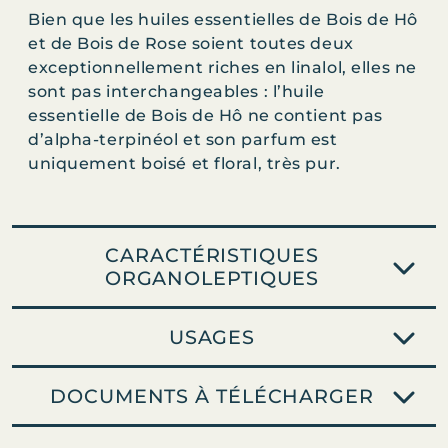
é
Bien que les huiles essentielles de Bois de Hô
d
et de Bois de Rose soient toutes deux
e
exceptionnellement riches en linalol, elles ne
B
sont pas interchangeables : l’huile
o
essentielle de Bois de Hô ne contient pas
i
d’alpha-terpinéol et son parfum est
s
uniquement boisé et floral, très pur.
d
e
H
ô
CARACTÉRISTIQUES
b
ORGANOLEPTIQUES
i
o
USAGES
DOCUMENTS À TÉLÉCHARGER