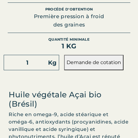
PROCÉDÉ D'OBTENTION
Première pression à froid
des graines
QUANTITÉ MINIMALE
1 KG
q
Kg
Demande de cotation
u
a
n
t
Huile végétale Açai bio
i
(Brésil)
t
é
Riche en omega-9, acide stéarique et
d
oméga-6, antioxydants (procyanidines, acide
e
vanillique et acide syringique) et
A
phytonutriments, l’huile d’Açaï est réputé