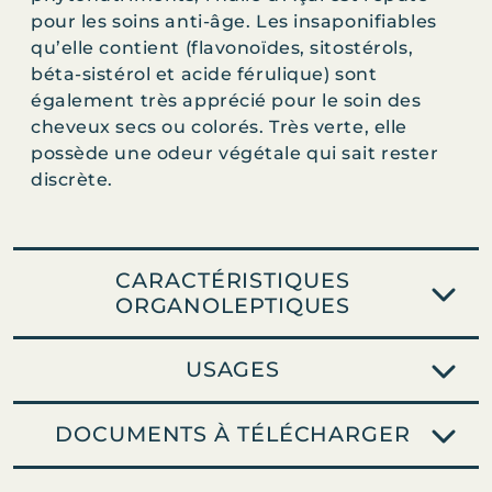
ç
pour les soins anti-âge. Les insaponifiables
a
qu’elle contient (flavonoïdes, sitostérols,
i
béta-sistérol et acide férulique) sont
b
également très apprécié pour le soin des
i
cheveux secs ou colorés. Très verte, elle
o
possède une odeur végétale qui sait rester
discrète.
CARACTÉRISTIQUES
ORGANOLEPTIQUES
USAGES
DOCUMENTS À TÉLÉCHARGER